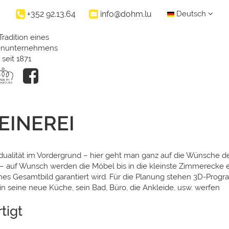
+352 92.13.64
info@dohm.lu
Deutsch
Tradition eines
ienunternehmens
seit 1871
INEREI
idualität im Vordergrund – hier geht man ganz auf die Wünsche d
auf Wunsch werden die Möbel bis in die kleinste Zimmerecke ei
hes Gesamtbild garantiert wird. Für die Planung stehen 3D-Prog
in seine neue Küche, sein Bad, Büro, die Ankleide, usw. werfen
tigt