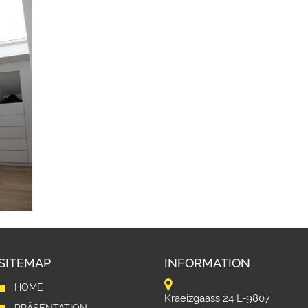
SITEMAP
INFORMATION
HOME
Kraeizgaass 24 L-9807
PRÄSENTATION