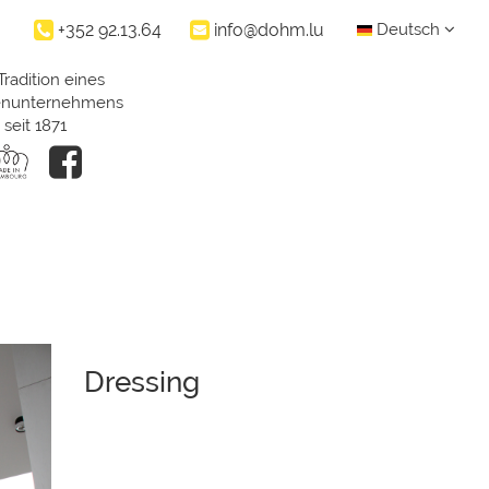
+352 92.13.64
info@dohm.lu
Deutsch
Tradition eines
ienunternehmens
seit 1871
Dressing