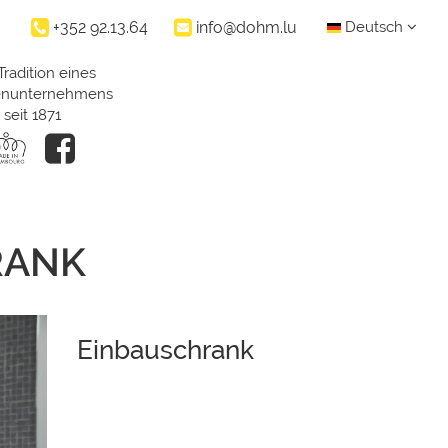
+352 92.13.64
info@dohm.lu
Deutsch
Tradition eines
ienunternehmens
seit 1871
RANK
Einbauschrank