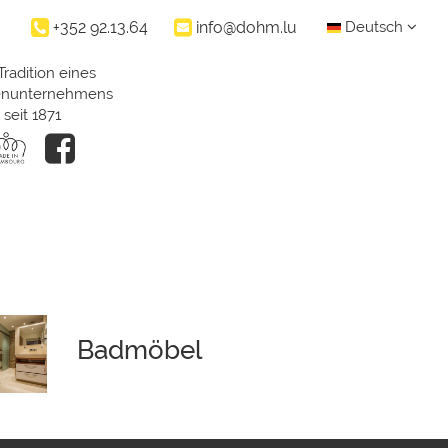
+352 92.13.64
info@dohm.lu
Deutsch
Tradition eines
ienunternehmens
seit 1871
Badmöbel