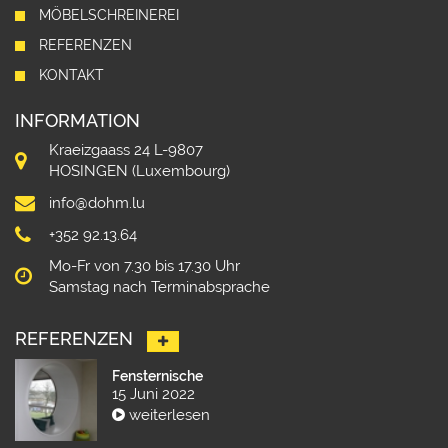
MÖBELSCHREINEREI
REFERENZEN
KONTAKT
INFORMATION
Kraeizgaass 24 L-9807
HOSINGEN (Luxembourg)
info@dohm.lu
+352 92.13.64
Mo-Fr von 7.30 bis 17.30 Uhr
Samstag nach Terminabsprache
REFERENZEN
Fensternische
15 Juni 2022
weiterlesen