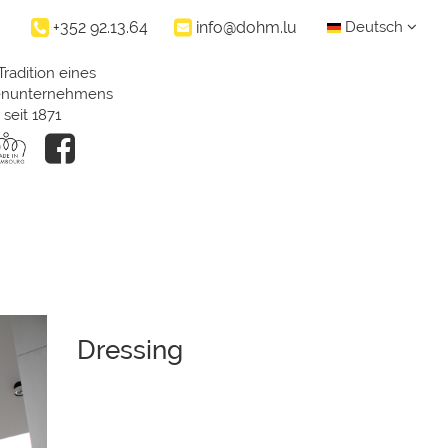
+352 92.13.64
info@dohm.lu
Deutsch
Tradition eines
ienunternehmens
seit 1871
Dressing