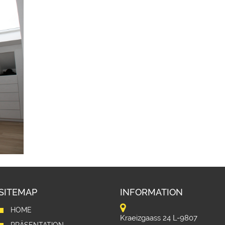
SITEMAP
INFORMATION
HOME
Kraeizgaass 24 L-9807
PRÄSENTATION