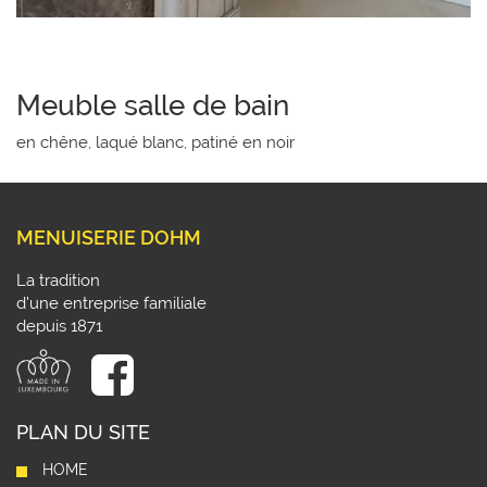
Meuble salle de bain
en chêne, laqué blanc, patiné en noir
MENUISERIE DOHM
La tradition
d'une entreprise familiale
depuis 1871
PLAN DU SITE
HOME