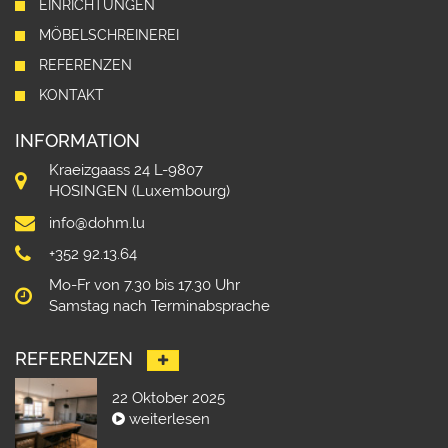
EINRICHTUNGEN
MÖBELSCHREINEREI
REFERENZEN
KONTAKT
INFORMATION
Kraeizgaass 24 L-9807
HOSINGEN (Luxembourg)
info@dohm.lu
+352 92.13.64
Mo-Fr von 7.30 bis 17.30 Uhr
Samstag nach Terminabsprache
REFERENZEN
22 Oktober 2025
weiterlesen