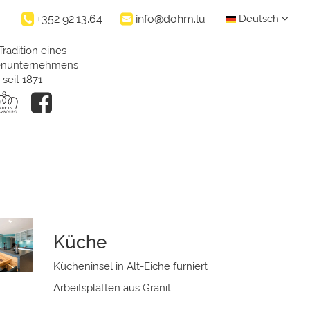
+352 92.13.64
info@dohm.lu
Deutsch
Tradition eines
ienunternehmens
seit 1871
Küche
Kücheninsel in Alt-Eiche furniert
Arbeitsplatten aus Granit