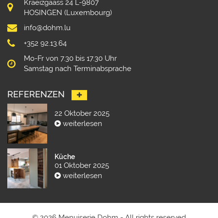
Kraeizgaass 24 L-9807
HOSINGEN (Luxembourg)
info@dohm.lu
+352 92.13.64
Mo-Fr von 7.30 bis 17.30 Uhr
Samstag nach Terminabsprache
REFERENZEN
22 Oktober 2025
weiterlesen
Küche
01 Oktober 2025
weiterlesen
© 2026 Menuiserie Dohm - All rights reserved