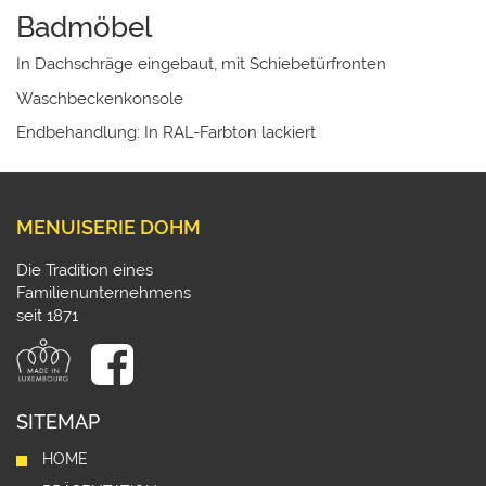
Badmöbel
In Dachschräge eingebaut, mit Schiebetürfronten
Waschbeckenkonsole
Endbehandlung: In RAL-Farbton lackiert
MENUISERIE DOHM
Die Tradition eines
Familienunternehmens
seit 1871
SITEMAP
HOME