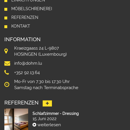
EINRICHTUNGEN
MÖBELSCHREINEREI
REFERENZEN
KONTAKT
INFORMATION
Kraeizgaass 24 L-9807
HOSINGEN (Luxembourg)
info@dohm.lu
+352 92.13.64
Mo-Fr von 7.30 bis 17.30 Uhr
Samstag nach Terminabsprache
REFERENZEN
Schlafzimmer - Dressing
15 Juni 2022
weiterlesen