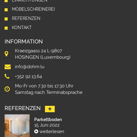
EINRICHTUNGEN
MÖBELSCHREINEREI
REFERENZEN
KONTAKT
INFORMATION
Kraeizgaass 24 L-9807
HOSINGEN (Luxembourg)
info@dohm.lu
+352 92.13.64
Mo-Fr von 7.30 bis 17.30 Uhr
Samstag nach Terminabsprache
REFERENZEN
Parkettboden
15 Juni 2022
weiterlesen