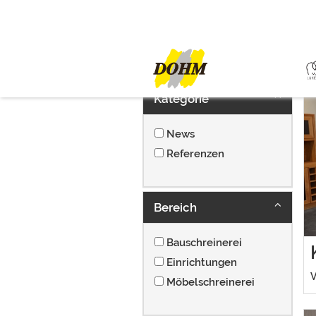
NEWS & RE
Die 
Famil
Kategorie
News
Referenzen
Bereich
Bauschreinerei
Einrichtungen
V
Möbelschreinerei