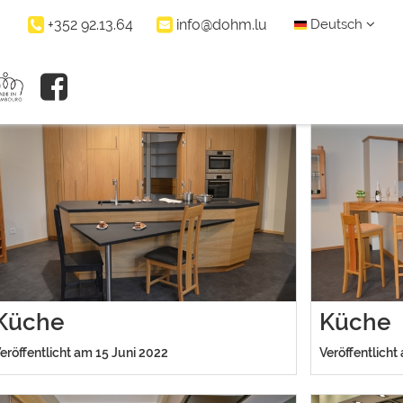
+352 92.13.64
info@dohm.lu
Deutsch
FERENZEN
Tradition eines
ienunternehmens
seit 1871
Küche
Küche
eröffentlicht am 15 Juni 2022
Veröffentlicht