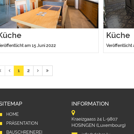
Küche
Küche
eröffentlicht am 15 Juni 2022
Veröffentlicht
1
2
SITEMAP
INFORMATION
HOME
Kraeizgaass 24 L-9807
PRÄSENTATION
HOSINGEN (Luxembourg)
BAUSCHREINEREI