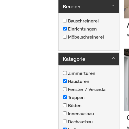
Bereich
Bauschreinerei
Einrichtungen
V
Möbelschreinerei
Kategorie
Zimmertüren
Haustüren
Fenster / Veranda
Treppen
Böden
Innenausbau
Dachausbau
V