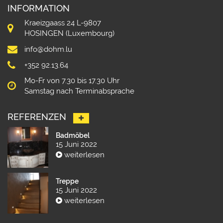
INFORMATION
Kraeizgaass 24 L-9807
HOSINGEN (Luxembourg)
info@dohm.lu
+352 92.13.64
Mo-Fr von 7.30 bis 17.30 Uhr
Samstag nach Terminabsprache
REFERENZEN
Badmöbel
15 Juni 2022
weiterlesen
Treppe
15 Juni 2022
weiterlesen