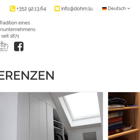
+352 92.13.64
info@dohm.lu
Deutsch
Tradition eines
ienunternehmens
seit 1871
FERENZEN