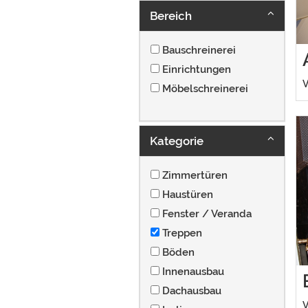
Bereich
Bauschreinerei
Einrichtungen
V
Möbelschreinerei
Kategorie
Zimmertüren
Haustüren
Fenster / Veranda
Treppen
Böden
Innenausbau
Dachausbau
V