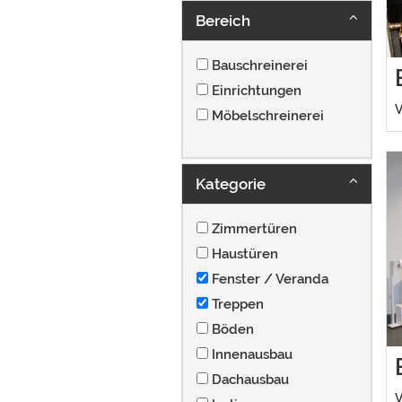
Bereich
Bauschreinerei
Einrichtungen
V
Möbelschreinerei
Kategorie
Zimmertüren
Haustüren
Fenster / Veranda
Treppen
Böden
Innenausbau
Dachausbau
V