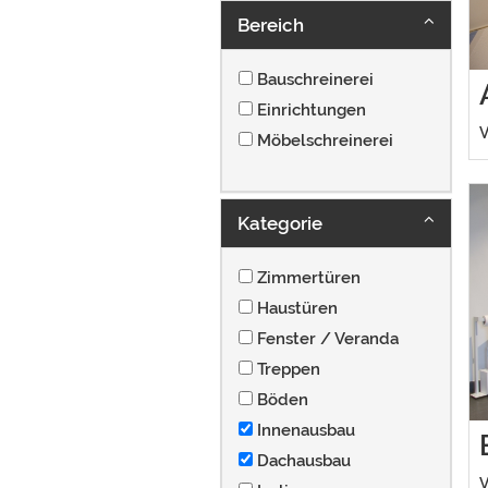
Bereich
Bauschreinerei
Einrichtungen
V
Möbelschreinerei
Kategorie
Zimmertüren
Haustüren
Fenster / Veranda
Treppen
Böden
Innenausbau
Dachausbau
V