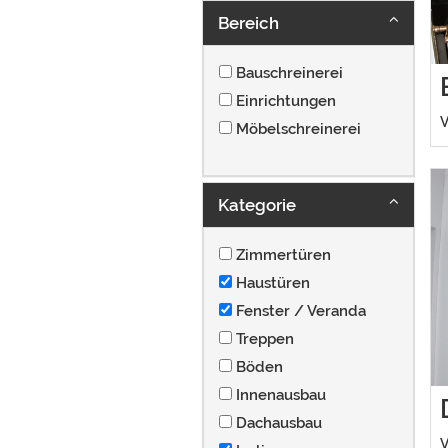
Bereich
Bauschreinerei
Einrichtungen
V
Möbelschreinerei
Kategorie
Zimmertüren
Haustüren
Fenster / Veranda
Treppen
Böden
Innenausbau
Dachausbau
V