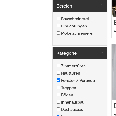
Bereich
Bauschreinerei
Einrichtungen
V
Möbelschreinerei
Kategorie
Zimmertüren
Haustüren
Fenster / Veranda
Treppen
Böden
Innenausbau
Dachausbau
V