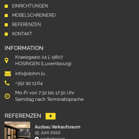
EINRICHTUNGEN
MÖBELSCHREINEREI
REFERENZEN
KONTAKT
INFORMATION
Kraeizgaass 24 L-9807
HOSINGEN (Luxembourg)
info@dohm.lu
+352 92.13.64
Mo-Fr von 7.30 bis 17.30 Uhr
Samstag nach Terminabsprache
REFERENZEN
Ausbau Verkaufsraum
15 Juni 2022